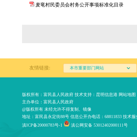
麦竜村民委员会村务公开事项标准化目
录
友情链接:
本市重要部门网站
版权所有：富民县人民政府 技术支持：
昆明信息港
网站地图
主办单位：富民县人民政府
@版权所有 未经允许不得复制、镜像
地址：富民县永定街88号 信息公开办电话：68811833 技术服务
滇ICP备20000783号-1
滇公网安备 53012402000111号