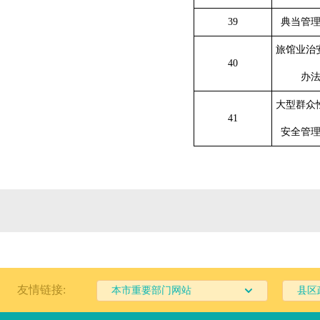
39
典当管
旅馆业治
40
办
大型群众
41
安全管
友情链接:
本市重要部门网站
县区