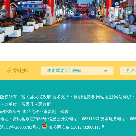
友情链接:
本市重要部门网站
县区
版权所有：富民县人民政府 技术支持：
昆明信息港
网站地图
网站标识：53
主办单位：富民县人民政府
@版权所有 未经允许不得复制、镜像
地址：富民县永定街88号 信息公开办电话：68811833 技术服务电话：6881
滇ICP备20000783号-1
滇公网安备 53012402000111号