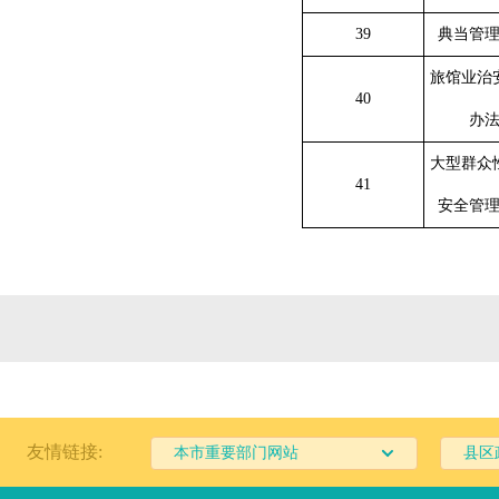
39
典当管
旅馆业治
40
办
大型群众
41
安全管
友情链接:
本市重要部门网站
县区