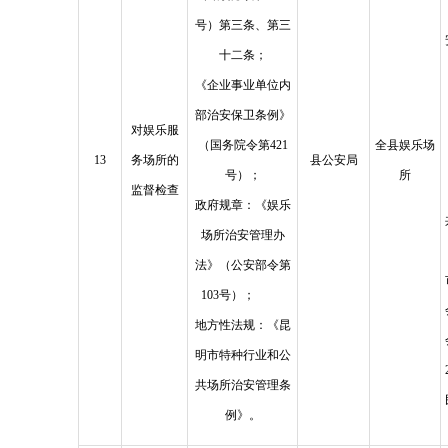
号）第三条、第三
十二条；
《企业事业单位内
部治安保卫条例》
对娱乐服
（国务院令第421
全县娱乐场
13
务场所的
县公安局
号）；
所
监督检查
政府规章：《娱乐
场所治安管理办
法》（公安部令第
103号）；
地方性法规：《昆
明市特种行业和公
共场所治安管理条
例》。