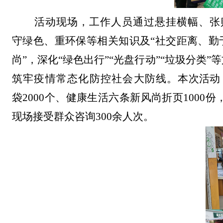
活动现场，工作人员通过悬挂横幅、张
守绿色、重环保等相关知识及
“
社交距离、勤
尚
”
，深化
“
绿色出行
”“
光盘行动
”“
垃圾分类
”
等
筑牢疫情常态化防控社会大防线。
本次活动
袋
2000
个
、
健康生活六条新风尚折页
1000
份
现场接受群众咨询
300
余人次。