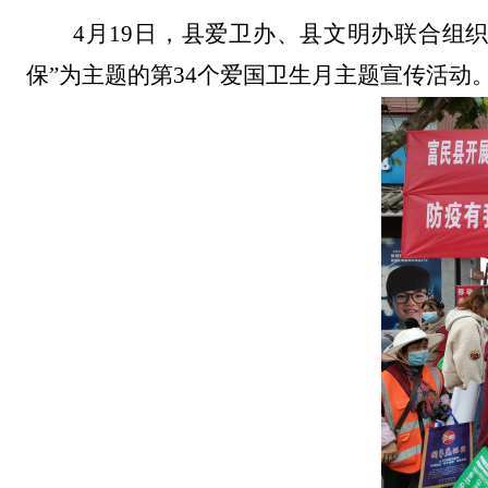
4
月
19
日，
县爱卫办、县文明办联合
组
保
”
为主题的第
34
个爱国卫生月主题宣传活动