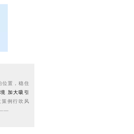
的位置，稳住
境 加大吸引
政策例行吹风
——