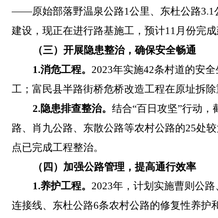
——
原始部落野温泉公路
1
公里、东杜公路
3.1
建设，现正在进行路基施工，预计
11
月份完成
（三）开展隐患整治，确保安全畅通
1.
消危工程。
2023
年实施
42
条村道的安全
工；富民县半路街桥危桥改造工程在原址拆除
2.
隐患排查整治。
结合
“
百日攻坚
”
行动，
路、肖九公路、东散公
路等农村公路的
25处
点已完成工程整治。
（四）加强公路管理
，提高通行效率
1.
养护工程。
2023
年，计划实施曹则公路
连接线、东杜公路
6
条农村公路的修复性养护