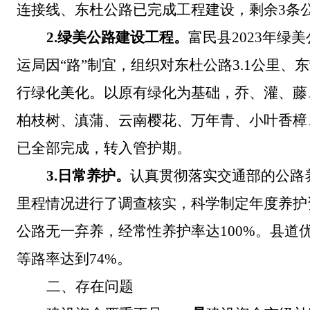
连接线、东杜公路已完成工程建设，剩余
3
条
2.
绿美公路建设工程。
富民县
2023
年绿美
运局因
“
路
”
制宜，组织对东杜公路
3.1
公里、东
行绿化美化。以原有绿化为基础，乔、灌、藤
柏枝树、滇蒲、云南樱花、万年青、小叶香樟
已全部完成，转入管护期。
3.
日常养护。
认真贯彻落实交通部的公路
里程情况进行了调查核实，科学制定年度养护
公路无一弃养，经常性养护率达
100%
。县道
等路率达到
74%
。
二、
存在问题