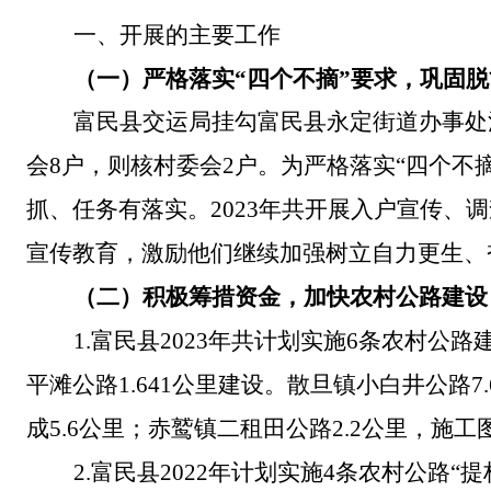
一、
开展的主要工作
（一）严格落实
“
四个不摘
”
要求，巩固脱
富民县交运局挂勾富民县永定街道办事处
会
8
户，则核
村委会
2
户。
为严格落实
“
四个不
抓、任务有落实。
2023
年
共开展入户
宣传、
调
宣传教育，激励他们
继续加强
树立自力更生、
（二）
积极筹措资金，加快农村公路建设
1.
富民县
2023
年
共
计划实施
6
条农村公路
平滩公路
1.641
公里建设。散旦镇小白井公路
7
成
5.6
公里；赤鹫镇二租田公路
2.2
公里，施工
2.
富民县
2022
年计划实施
4
条农村公路
“
提