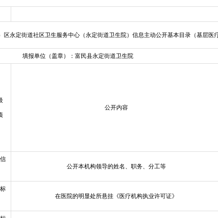
）区永定街道社区卫生服务中心（永定街道卫生院）信息主动公开基本目录（基层医
填报单位（盖章）：富民县永定街道卫生院
级
公开内容
项
信
公开本机构领导的姓名、职务、分工等
标
在医院的明显处所悬挂《医疗机构执业许可证》