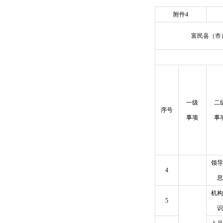
附件4
富民县（市
一级
二
序号
事项
事
领导
4
息
机构
5
识