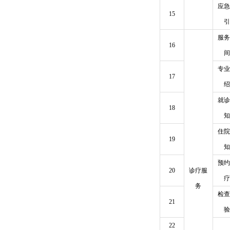
应急
15
引
服务
16
间
专业
17
绍
就诊
18
知
住院
19
知
预约
20
诊疗服
疗
务
检查
21
验
22