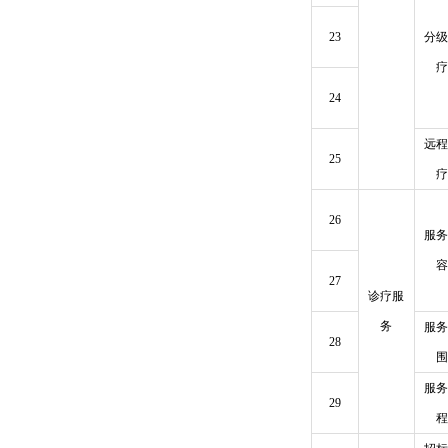
23
分级
疗
24
远程
25
疗
26
服务
容
27
诊疗服
务
服务
28
围
服务
29
程