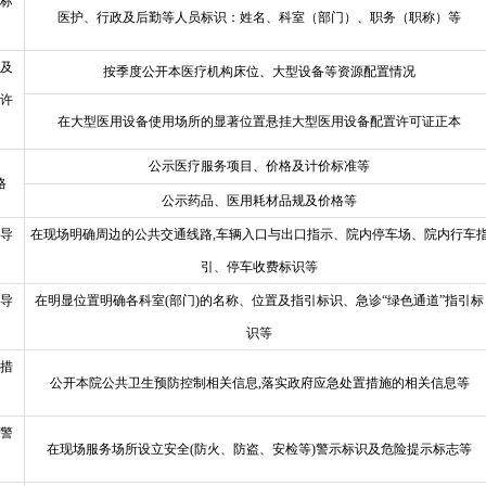
标
医护、行政及后勤等人员标识：姓名、科室（部门）、职务（职称）等
及
按季度公开本医疗机构床位、大型设备等资源配置情况
许
在大型医用设备使用场所的显著位置悬挂大型医用设备配置许可证正本
公示医疗服务项目、价格及计价标准等
格
公示药品、医用耗材品规及价格等
导
在现场明确周边的公共交通线路,车辆入口与出口指示、院内停车场、院内行车
引、停车收费标识等
导
在明显位置明确各科室(部门)的名称、位置及指引标识、急诊“绿色通道”指引标
识等
措
公开本院公共卫生预防控制相关信息,落实政府应急处置措施的相关信息等
警
在现场服务场所设立安全(防火、防盗、安检等)警示标识及危险提示标志等