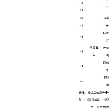
38
育
39
40
咨询
务
41
特殊
42
群
便民服
收费
43
务
询
医保
44
务
复印
45
历
备注：社区卫生服务中
部、中医门诊部、中西
室、卫生保健