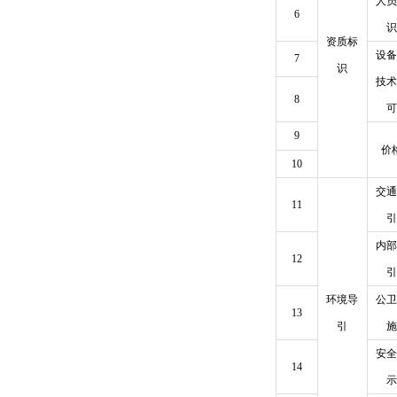
人员
6
识
资质标
设备
7
识
技术
8
可
9
价
10
交通
11
引
内部
12
引
环境导
公卫
13
引
施
安全
14
示