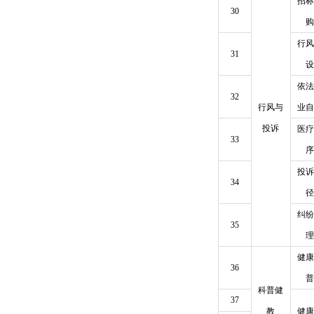
招标
30
购
行风
31
设
依法
32
行风与
业自
投诉
医疗
33
序
投诉
34
径
纠纷
35
理
健康
36
普
科普健
37
教
健康