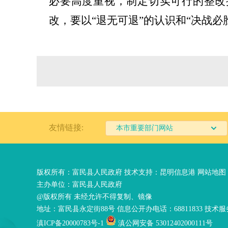
必要高度重视，制定切实可行的整改
改，要以
“
退无可退
”
的认识和
“
决战必
友情链接:
本市重要部门网站
版权所有：富民县人民政府 技术支持：
昆明信息港
网站地图
主办单位：富民县人民政府
@版权所有 未经允许不得复制、镜像
地址：富民县永定街88号 信息公开办电话：68811833 技术服务
滇ICP备20000783号-1
滇公网安备 53012402000111号