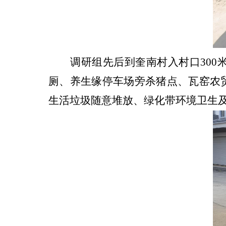
调研组先后到奎南村入村口
300
厕、养生缘停车场旁杀猪点、瓦窑农
生活垃圾随意堆放、绿化带环境卫生