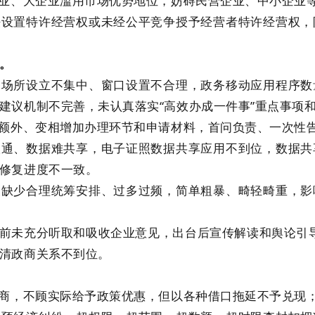
企业、大企业滥用市场优势地位，妨碍民营企业、中小企业
法设置特许经营权或未经公平竞争授予经营者特许经营权
。
务场所设立不集中、窗口设置不合理，政务移动应用程序
建议机制不完善，未认真落实“高效办成一件事”重点事项
中额外、变相增加办理环节和申请材料，首问负责、一次性
联通、数据难共享，电子证照数据共享应用不到位，数据
修复进度不一致。
查缺少合理统筹安排、过多过频，简单粗暴、畸轻畸重，
前未充分听取和吸收企业意见，出台后宣传解读和舆论引导
清政商关系不到位。
招商，不顾实际给予政策优惠，但以各种借口拖延不予兑现