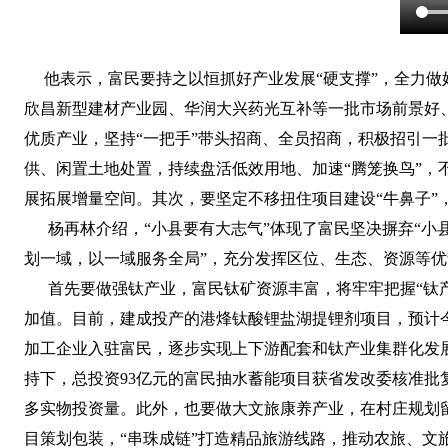
他表示，富民要持之以恒抓好产业发展“硬支撑”，全力
欣昌新型建材产业园、华润大兴药光互补等一批市场前景好
优质产业，坚持“一把手”带头招商、全员招商，积极招引
供、闲置土地处置，持续盘活低效用地、加速“腾笼换鸟”
展拓展增量空间。其次，要坚定不移扭住项目建设“牛鼻子”，
杨再林介绍，“小县要有大志气”体现了富民坚决摒弃“小
划一域，以一域服务全局”，充分发挥区位、生态、资源等
首先要做强钛产业，富民钛矿资源丰富，将牢牢把握“钛产
加值。目前，建成投产的港烽钛酸锂盐湖提锂剂项目，预计今
加工企业入驻富民，逐步实现上下游配套和钛产业集群化发
持下，总投资93亿元的富民抽水蓄能项目获省发改委核准
多实物投资量。此外，也要做大文旅康养产业，在村庄规划留
目策划包装，“串珠成链”打造精品旅游线路，推动农旅、文