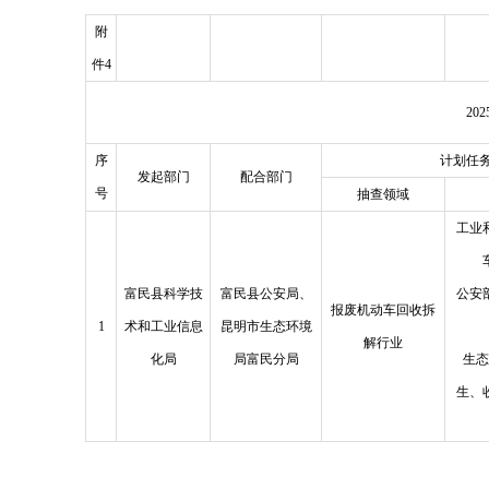
附
件4
2
序
计划任
发起部门
配合部门
号
抽查领域
工业
富民县科学技
富民县公安局、
公安
报废机动车回收拆
1
术和工业信息
昆明市生态环境
解行业
化局
局富民分局
生态
生、