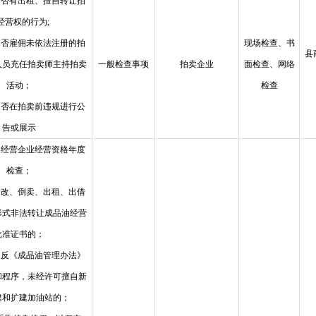
是否有出租、擅自转让拍
经营权的行为;
是否雇佣未依法注册的拍
现场检查、书
县
人员充任拍卖师主持拍卖
一般检查事项
拍卖企业
面检查、网络
活动；
检查
是否在拍卖前违规进行公
告或展示
售经营企业经营资格年度
检查；
涂改、倒卖、出租、出借
形式非法转让成品油经营
批准证书的；
违反《成品油管理办法》
和程序，未经许可擅自新
建和扩建加油站的；