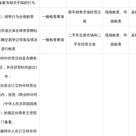
行备案等相关手续的行为
新车销售市场经营主
现场检查、书
县
车）销售行为合规检查
一般检查事项
体
面检查
易市场主体在商务部网站
二手车交易市场和二
现场检查、书
县
车辆交易登记等落实情况
一般检查事项
手车经营主体
面检查
进行检查
事特许经营活动是否拥有
店，并且经营时间超过1
年；
否自首次订立特许经营合
日内，依照《商业特许经
》（中华人民共和国国务
 号）的规定向商务主管部
门备案。
求被特许人在订立特许经