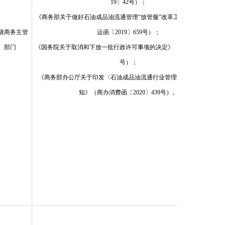
19〕42号）；
《商务部关于做好石油成品油流通管理“放管服”改革工作的通知》（商
级商务主管
运函〔2019〕659号）；
部门
《国务院关于取消和下放一批行政许可事项的决定》（国发〔2020〕13
号）；
《商务部办公厅关于印发〈石油成品油流通行业管理工作指引〉的通
知》（商办消费函〔2020〕439号）。