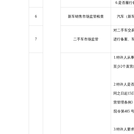
6.是否履
6
新车销售市场监管检查
汽车（新
对二手车交
7
二手车市场监管
进行备案、
1.特许人从
至少2个直营
2.特许人是
同之日起15
营管理条例
院令第485
3.特许人要