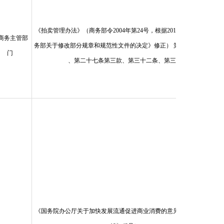
《拍卖管理办法》（商务部令2004年第24号，根据2015年10月28日《商
商务主管部
务部关于修改部分规章和规范性文件的决定》修正） 第二十七条第一款
门
、第二十七条第三款、第三十二条、第三十条
《国务院办公厅关于加快发展流通促进商业消费的意见》（国办发〔20