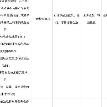
在采取掺杂掺假、以假充
好或者以不合格产品冒充
手段销售成品油，或者销
石油成品油批发、仓
现场检查、书
县
一般检查事项
淘汰并禁止销售的成品油
储、零售经营企业
面检查
的；
在销售走私成品油的；
擅自改动加油机或利用其
段克扣油量的；
超越经营范围进行经营活
动的；
在违反有关技术规范要求
的；
法律、法规、规章规定的
其他违法行为
未依法取得对外劳务合作