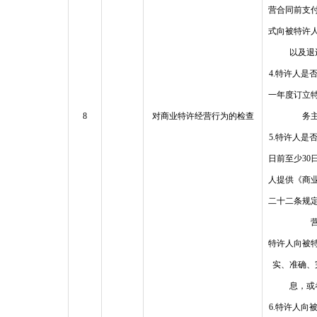
营合同前支
式向被特许
以及退
4.特许人是
一年度订立
8
对商业特许经营行为的检查
务
5.特许人是
日前至少30
人提供《商
二十二条规
特许人向被
实、准确、
息，或
6.特许人向