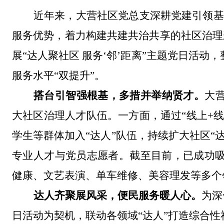
近年来，大营社区党总支深耕党建引领基
服务
优势
，着力构建共建共治共享的社区治理
展
“
达人聚社区 服务
‘
邻
’
距离
”
主题党日活动，
服务水平
“双提升”
。
搭台
引
智
强根基
，
多措并举
纳贤
才
。
大
大
社区治理
人才队伍
。
一方面
，
通过
“
线上
+
学生等
群体
加入
“
达人
”
队伍，
持续扩大
社区
“
专业人才
与
党员志愿者
。截至目前，
已成功
健康、文艺
表演
、单车维修、
美容
理发等多个
达人齐聚展风采
，便民服务暖人心
。
为深
日活动为
契机
，联动
各
领域
“
达人
”
打造综合性