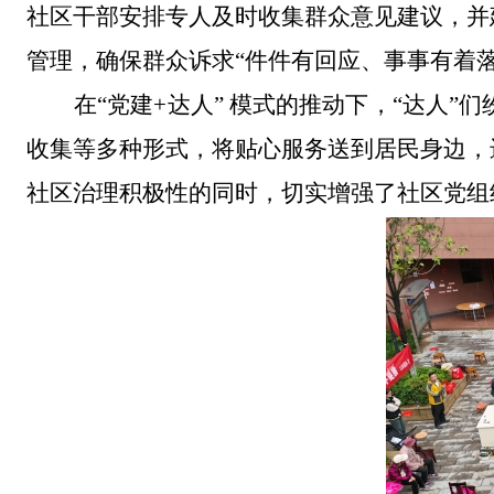
社区干部安排专人及时收集群众意见建议，并
管理，确保
群众诉求
“
件件有回应、事事有着
在
“
党建
+
达人
”
模式的推动下，
“
达人
”
们
收集等
多种
形式，将贴心服务送到居民
身边
，
社区治理积极性的同时，切实增强
了社区党组