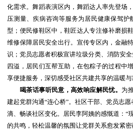
化
需求。舞蹈表演区
内，
舞蹈达人率先登场
压测量、疾病咨询等服务为居民健康
保驾护
型；便民修鞋区中，鞋匠达人专注修补磨损
维修保障居民安全出行
。宣传专区
内
，金融
识；党员志愿者积极宣讲垃圾分类、消防安全
四溢，居民们互帮互助，在包粽子的过程中
享
便捷服务
，
深切
感受社区共建共享的温暖与
喝茶话事听民意，
高效
响应解民
忧。
为
建
起
党群沟通
“连心桥”
。社区干部、党员志愿
滴
、
畅
谈社区变化。居民李阿姨的感慨
道：
“
的共鸣，轻松温馨的氛围让党群关系愈发紧密