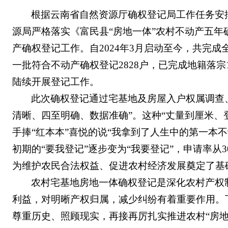
根据云南省自然资源厅确权登记局工作任务安
源局严格落实
《富民县
“房地一体”农村不动产五
产
确权登记
工作
。
自
2024
年
3
月启动至今，共完成
一批
符合不动产确权登记
2828
户，已完成地籍落宗
陆续开展登记工作
。
此次
确权登记通
过宅基地及房屋入户权属调查
清晰、四至明确、数据准确”。这种“丈量到厘米、
手捧“红本本”喜悦的说“我拿到了人生中的第一本
初期的“要我登记”逐步变为“我要登记”，
申请率从
3
为维护农民合法权益、
促进农村经济发展奠定了基
农村宅基地房地一体确权登记是深化农村产权
利益，对明晰产权归属，减少纠纷有着重要作用。
尊重
历史、
照顾
现实，再接再厉扎实推进农村
“房