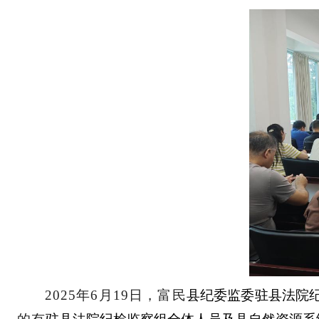
2025
年
6
月
19
日，富
民
县纪委监委驻县
法
院