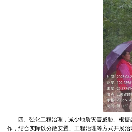
四
、
强
化
工程治理
，减少
地质
灾害威胁
。
根据
作，结合实际以
分散安置、工程治理等方式
开展治