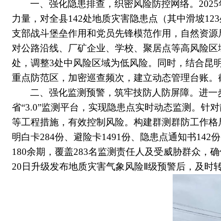
一、
强化隐患排查，织密风险防控网络
。
2025
力量，对全县
142
处地质灾害隐患点（其中滑坡
123
支部战斗堡垒作用和党员先锋模范作用，自然资源
对公路沿线、厂矿企业、学校、聚居点等高风险区
处，调整
3
处中风险区域为低风险。同时，结合昆
重点防范区，加密巡查频次，建立动态管理台账。
二
、强
化监测预警，筑牢技防人防屏障
。
进一
省
“
3.0
”监测
平台，实现隐患点实时动态监测。针对
等工程措施，有效控制风险。
构建
群测群防
工作格
明白卡
284
份、避险卡
1491
份、隐患点通知书
142
份
180
余期，覆盖
283
名监测责任人及受威胁群众，确
20
日升级发布地质灾害气象风险
Ⅱ
级预警后，及时