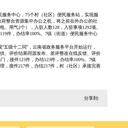
民服务中心，
75
个村（社区）便民服务站，实现服
政府整合资源集中办公之机，将之前在外办公的社
电、用气
2
个），入驻人数
128
，入驻事项
1292
项。
119
件，办结率
100%
。
7
镇（街道）便民服务中心
现
“
五级十二同
”
，云南省政务服务平台开始运行，
供、评价结果同源发布、差评整改在线反馈、评价
部门，接件
123
件，办结
123
件，办结率
100%
。
7
镇
理，接件
217
件，办结
217
件，
村（社区）承接完善
分享到: