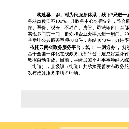
构建县、乡、村为民服务体系，线下“只进一
务站点覆盖率
100%
。县政务中心对标先进，整合
保、医保、税务、不动产、房管、司法等窗口全部
实现多门变一门，群众和企业办事只进一扇门。
20
共受理公共服务事项
4043
件，办结
4043
件，办结率
依托云南省政务服务平台，线上“一网通办”。
持
基于全国一体化在线政务服务平台，建成好差评评
数据自动生成。目前，县级
1280
个办事事项纳入综
（街道），县级镇（街道）共承接完善发布政务服
发布政务服务事项
2100
项。