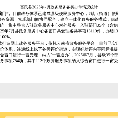
2025
富民县
年
7
月政务服务各类办件情况统计
扇门”。
目前政务体系已建成县级便民服务中心，
7
镇（街道）便
服务资源，实现部门间协同配合，建立一体化政务服务模式，借
统一集中整合入驻政务服务中心对外服务，入驻部门
35
个（含供
25
年
7
月县政务服务中心各窗口共受理各类事项
13119
件，办结
13
100%
。
续打造网上政务服务平台，依托云南省政务服务平台，目前已实
价体系，连通线上线下各类评价渠道，实现好差评内容同标准提
合窗口进行一窗受理，纳入
“
一窗通办
”
，
2025
年
7
月，县级
35
个
务事项
784
项，其中
112
个政务服务事项纳入综合窗口进行一窗受