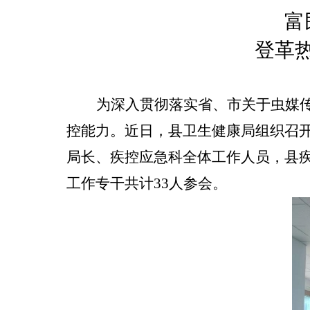
富
登革
为
深入贯彻落实省、市关于虫媒
控能力。
近日，县
卫生健康局组织召
局长、疾控应急科全体工作人员，
县
工作
专干共计
33人
参会。