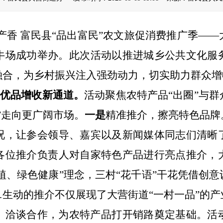
产香
富民县
“
品出富民
”
农文旅促消费
推广季
——
牛场
成功举办。
此次活动以
推进城乡公共文化服
融合
，为乡村振兴注入强劲动力，切实助力群众增
特优品增收新通道
。
活动聚焦农特产品
“
出圈
”
与群
”
走向更广阔市场。
一是
精准推介，
擦亮特色
品牌
况
，
让参会
领导、嘉宾以及新闻
媒体同志们清晰
各位推介
负责人
对自家特色产品进行亮点推介，
植、绿色健康
”
理念，三村
“
花千语
”
干花凭借创意
…生动的推介不仅展现了大营街道“一村一品”的
、洽谈合作，为农特产品打开销路奠定基础。
活