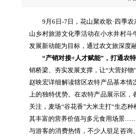
9
月
6
日
-7
日
，
花山聚欢歌
·
四季农
山乡村旅游文化季活动
在小水井村斗
发展新动能
为目标
，
通过
农文旅
深度
“
产销对接
+
人才赋能
”
，
打通
农
销桥梁、夯实发展支撑，让
“
大营
好物
赵映宏
详细解读
辖区
农特产品
基本情
上的独特优势。
在
农特产品展示
区，
关注，麦场
“
谷花香
”
大米主打
“
生态种
其丰富的营养价值与多元食用场景
…
与游客的消费热情，不少人驻足咨询