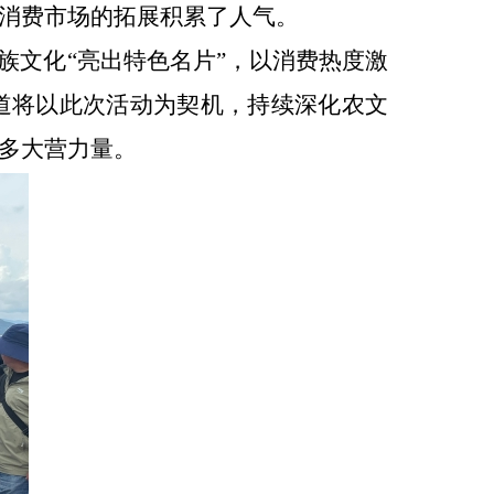
消费市场的拓展积累了人气。
族文化
“
亮出
特色
名片
”
，以消费热度激
道将以此次活动为契机，持续深化农文
多
大营
力量。