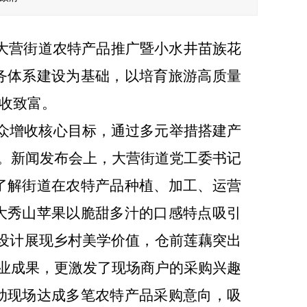
大营街道
农特产品
推广
暨小水井苗族花
务体系建设
为基础
，
以
培育旅游高质量
收致富。
众增收核心目标，通过多元举措搭建产
。
新闻发布会
上
，
大营街道党工委书记
了解
街道在农特产品种植、加工、运营
大秀山苹果以脆甜多汁的口感特点吸引
设计展现乡村美学价值，仓前莲藕突出
产业成果，更激发了现场商户的采购兴趣
动现场达成多笔农特产品采购意向，吸