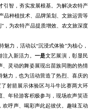
才引智，夯实发展根基
。
为
解决
农特产
产品种植技术、品牌策划、文旅运营等
利
”
，
为农特产品提质增效、农文旅
深度
特魅力
，活动以
“
沉浸式体验
”
为核心，
游注入新活力。
一是
文艺展演，彰显
民
声、灵动的舞姿展现出
苗族同胞的热情
特
魅力
，也为活动
营造了热烈、喜庆
的
置
了
射箭展示体验区与斗牛比赛
两大
环
庭、年轻游客积极参与，现场欢声笑语
，
欢呼声、喝彩声此起彼伏
。趣味互动