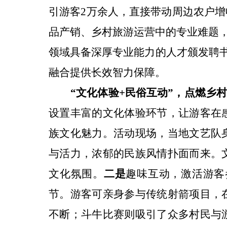
引游客
2
万余
人，直接带动周边农户增
品产销、乡村旅游运营
中
的专业
难题
领域具备
深厚
专业能力的人才颁发聘
融合提供长效智力保障。
“
文化体验
+
民俗互动
”
，点燃乡
设置丰富
的
文化体验环节
，让游客在
族文化
魅力
。
活动现场，当地
文艺队
与活力
，
浓郁的民族风情扑面而来。
文化氛围。
二是
趣味互动，激活
游客
节
。
游客可亲身参与
传统
射箭
项目
，
不断
；斗牛比赛则吸引了众多村民与