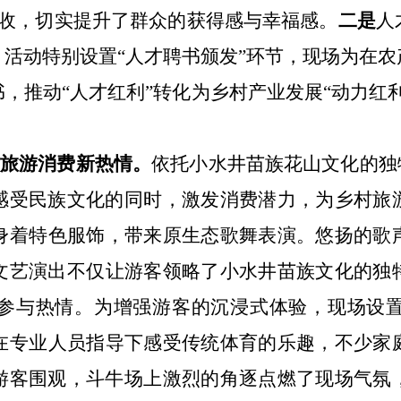
收，切实提升了群众的获得感与幸福感。
二是
人
，活动特别设置
“
人才聘书颁发
”
环节，
现场
为在农
书，推动
“
人才红利
”
转化为乡村产业发展
“
动力红
村旅游消费新热情
。
依托小水井苗族花山文化
的独
感受民族文化的同时，激发消费潜力，为乡村旅
身着特色服饰
，
带来原生态歌舞表演
。
悠扬的歌
文艺演出不仅
让游客领略了小水井苗族文化的独
参与热情
。
为增强游客的沉浸式体验，现场
设
在专业人员指导下
感受传统体育的乐趣
，
不少家
游客围观，
斗牛场上
激烈的角逐点燃了现场气氛