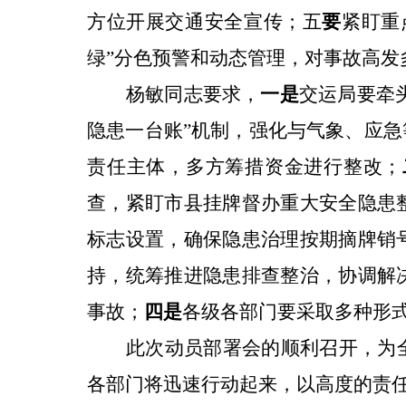
方位开展交通安全宣传；五
要
紧盯重
绿”分色预警和动态管理，对事故高发
杨敏同志要求
，
一是
交运局要牵
隐患一台账”机制，强化与气象、应
责任主体，多方筹措资金进行整改；
查，紧盯市县挂牌督办重大安全隐患
标志设置，确保隐患治理按期摘牌销
持，统筹推进隐患排查整治，协调解
事故；
四是
各级各部门要采取多种形
此次动员部署会的顺利召开，为
各部门将迅速行动起来，以高度的责