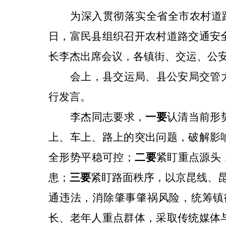
为深入贯彻落实
全省全市
农村道
日，富民县组织召开农村道路交通安
长李杰出席会议，各镇街、交运、公
会上，
县
交运局、县公安局交管
行发言。
李杰同志要求
，
一要
认清当前形
上、车上、路上的突出问题，破解影
全形势平稳可控；
二要
紧盯重点源头
患；
三要
紧盯路面秩序，以京昆线、
通违法，消除肇事肇祸风险，统筹镇
长、老年人重点群体，采取传统媒体