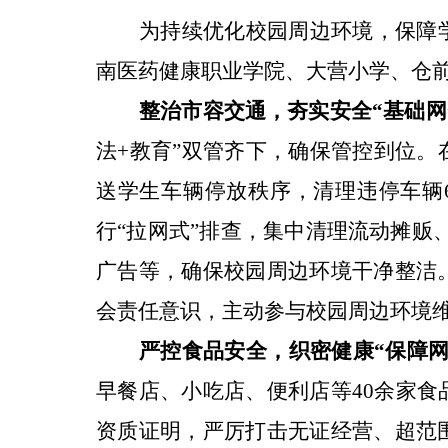
为持续优化校园周边环境，保障
南医药健康职业学院、
大营小学、仓
整治市容交通，夯实安全
“
基础网
法
+
教育
”
双管齐下，确保管控到位。
送学生车辆停放秩序，清理违停车辆
行
“
拉网式
”
排查，集中清理流动摊贩
广告等，确保校园周边环境干净整洁
会责任意识，主动参与校园周边环境
严控食品安全，织密健康
“
保障
早餐店、小吃店、便利店等
40
余
家食
资质证明，严厉打击无证经营、超范