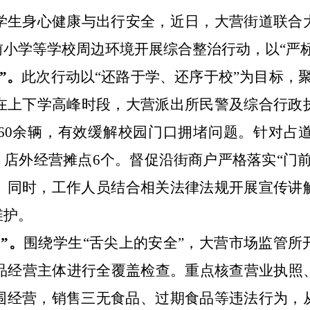
学生身心健康与出行安全，近日，大营街道联合
前小学
等学校
周边环境开展综合整治行动，以
“
严
”
。
此次行动以
“
还路于学、还序于校
”
为目标，
在上下学高峰时段，
大营
派出所民警
及综合行政
60
余
辆，有效缓解校园门口拥堵问题。针对占
、店外经营摊
点
6
个。
督促沿街商户严格落实
“
门
。同时
，工作人员
结合相关法律法规开展宣传讲
维护。
网
”
。
围绕学生
“
舌尖上的安全
”
，
大营
市场监管
所
品经营主体
进行
全覆盖检查。重点核查营业执照
围经营
，
销售三无食品
、
过期食品等违法行为，