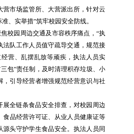
大营市场监管所、大营派出所，针对
云
标准、实举措
”
筑牢校园安全防线。
聚焦校园周边交通及市容秩序痛点，
“
执
执法队工作人员
值守疏导交通，规范接
道经营、乱摆乱放等顽疾，执法人员实
前三包
”
责任制，及时清
理积存垃圾、小
解，引导经营者增强规范经营意识与社
开展全链条食品安全排查，对校园周边
、食品经营许可证、从业人员健康证等
从源头
守护学生食品安全
。执法人员同