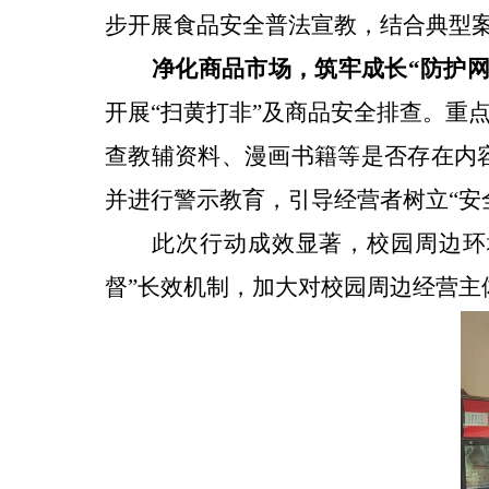
步开展食品安全普法宣教，结合典型
净化商品市场，筑牢成长
“
防护
开展
“
扫黄打非
”
及商品安全排查。重
查教辅资料、漫画书籍等是否存在内
并进行警示教育，引导经营者树立
“
安
此次行动成效显著，校园周边
环
督
”
长效
机制
，加大对校园周边经营主