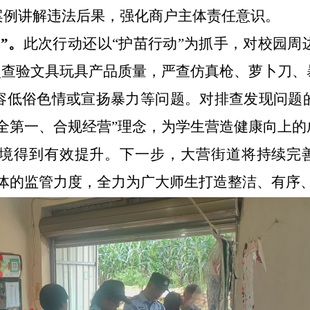
案例讲解违法后果，强化商户主体责任意识。
网
”
。
此次行动还
以
“
护苗行动
”
为抓手，对校园周
点查验文具玩具产品质量，严查仿真枪、
萝卜刀、
容低俗色情或宣扬暴力等问题。对排查发现问题
全第一、合规经营
”
理念，为学生营造健康
向上
的
境得到有效提升
。下一步，
大营
街道将
持续完
体的监管力度，全力为广大师生打造整洁、有序