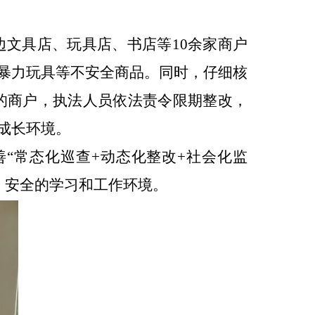
边文具店、玩具店、书店等
10
余
家
商户
暴力玩具等不安全商品
。同时
，仔细核
的商户，执法人员依法责令限期整改，
成长
环境。
善
“
常态化巡查
+
动态化整改
+
社会化监
、安全的学习和工作环境。