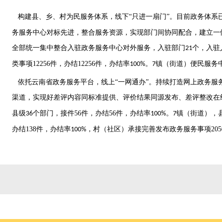
构建县、乡、村为民服务体系，线下
“只进一扇门”。目前政务体系
务
服务
中心对标先进，整合服务资源，实现部门间协同配合，建立一
全部统一集中整合入驻政务服务中心对外服务，入驻部门
个，入驻
21
类事项
12256
件，办结
12256
件，办结率
。
镇（街道）便民服务
100%
7
依托云南省政务服务平台，线上“一网通办”。持续打造网上政务服
渠道，实现好差评内容同标准提供、评价结果同源发布、差评整改在
县级
个部门，接件
56
件，办结
56
件，办结率
。
镇（街道），
36
100%
7
办结
138
件，办结率
，村（社区）承接完善发布政务服务事项
205
100%