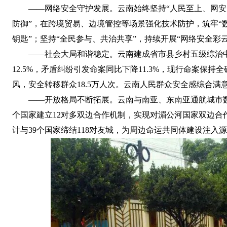
——网络安全守护发展。云南始终坚持“人民至上、网安
防御”，在跨境贸易、边境管控等场景强化技术防护，筑牢“
钥匙”；坚持“全民参与、共治共享”，持续开展“网络安全
——社会大局和谐稳定。云南建成省市县乡村五级综治中
12.5%，矛盾纠纷引发命案同比下降11.3%，现行命案保持
风，安全转移群众18.5万人次。云南人民群众安全感综合满
——开放格局不断拓展。云南与南亚、东南亚通航城市数
个国家建立12对多双边合作机制，实现对湄公河国家双边合
计与39个国家缔结118对友城，为周边命运共同体建设注入