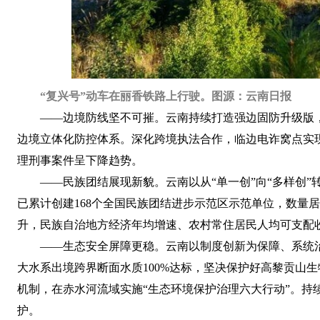
“复兴号”动车在丽香铁路上行驶。图源：云南日报
——边境防线坚不可摧。云南持续打造强边固防升级版，
边境立体化防控体系。深化跨境执法合作，临边电诈窝点实现
理刑事案件呈下降趋势。
——民族团结展现新貌。云南以从“单一创”向“多样创
已累计创建168个全国民族团结进步示范区示范单位，数量
升，民族自治地方经济年均增速、农村常住居民人均可支配
——生态安全屏障更稳。云南以制度创新为保障、系统治
大水系出境跨界断面水质100%达标，坚决保护好高黎贡山
机制，在赤水河流域实施“生态环境保护治理六大行动”。持
护。