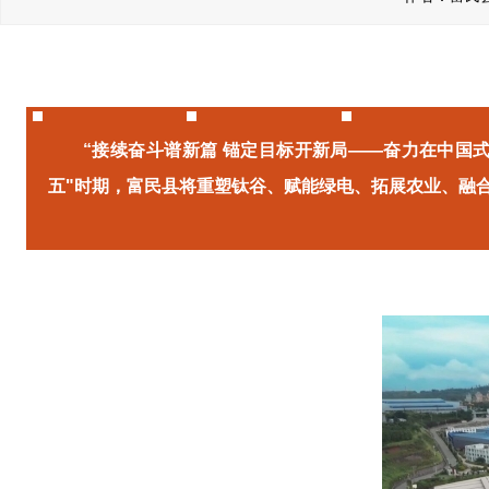
“
接续奋斗谱新篇 锚定目标开新局——奋力在中国
五"时期，富民县将重塑钛谷、赋能绿电、拓展农业、融