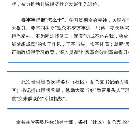
牌，奋力推动县域经济社会发展争先进位。
要
牢牢把握
“怎么干”。
学习贯彻全会精神，关键在
大提升。要牢固树立
“
观念不变万事难，思路一变天地
担当精神，不为困难找借口；涵养
“
功成不必在我，功成
能梦想成真
”
的实干作风，干字当头、实字托底；凝聚
“
正确政绩观学习教育，深入贯彻
“
作风革命效能革命提升
此次研讨班首次将各村（社区）党总支书记纳入培
区）书记提出殷切希望，勉励大家当好
“
致富带头人
”“
数
”
换来群众的
“
幸福指数
”
。
全县县管实职科级领导干部，各村（社区）党总支书