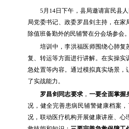
5
月
14
日下午，县局邀请富民县人
局党委书记、政委罗昌剑主持，在家
除值班备勤外的民辅警在分会场参会
培训中，李洪福医师围绕心肺复
复、转运等方面进行讲解。在实操实
急处置等内容。通过模拟真实场景，
了实战能力。
罗昌剑
同志
要求
，
一要全面掌握
况，健全完善患病民辅警健康档案，
况，联动医疗机构开展健康讲座、心
救技能和知识；
三要完善急救保障工