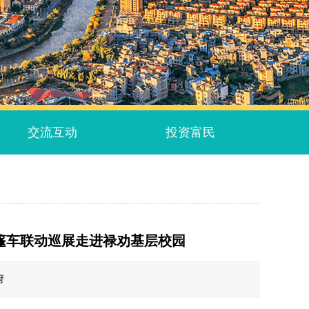
交流互动
投资富民
篷车联动巡展走进禄劝基层校园
府