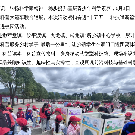
识、弘扬科学家精神，稳步提升基层青少年科学素养，6月3日—
县域科普大篷车联合巡展。本次活动紧扣奋进“十五五”，科技谱新
进校园活动。
赴撒营盘镇、皎平渡镇、九龙镇、转龙镇4所乡镇中心学校，累计服
科普服务乡村学子“最后一公里”，让乡镇学生在家门口近距离
、科普读本、科普宣传物料，变身移动式微型科技馆。现场布设
，展品兼顾知识性、趣味性与实操性，直观展现前沿科技与基础科