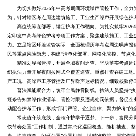
为切实做好2026年中高考期间环境噪声管控工作，全力
为，针对辖区考点周边建筑施工、工业生产噪声开展绿色护
高位统筹谋部署，锚定护考工作靶向。为扎实筑牢2026
定印发中高考绿色护考专项工作方案，聚焦建筑施工、工业
力。立足辖区环境监管实际，全面梳理历年考点周边噪声投
民等重点风险隐患，构建“清单化部署、网格化管控、节点
精准划界强管控，开展全域夜间巡查。坚决落实考点周边5
织执法力量开展夜间拉网式全覆盖巡查。重点排查在建工地
产工况、高噪声工序管控及厂界噪声达标情况，细致核验停
普法赋能聚合力，筑牢全民静音防线。执法人员坚持“执法
逐条告知禁噪作业清单、管控时限及违规处罚依据，督促企
动配合护考工作，形成“部门严管、企业自律、聚力护考”的
常态值守筑底线，全程守护学子逐梦。下一步，富民分局
快节奏处置”工作机制，通过常态化巡回检查、随机抽查、整改“
办、快速核查、闭环处置”处置机制，以精准监管、严实作