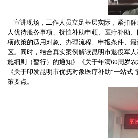
宣讲现场，工作人员立足基层实际，紧扣群
人
优待服务事项
、抚恤补助
申领
、
医疗补助
、
项政策
的适用对象、办理流程、申报条件
、
最
区。同时，结合真实案例解读
昆明市退役军人
施细则（暂行）的通知》
《关于年满
60
周岁农
《关于印发昆明市优抚对象医疗补助
“
一站式
”
策要点。