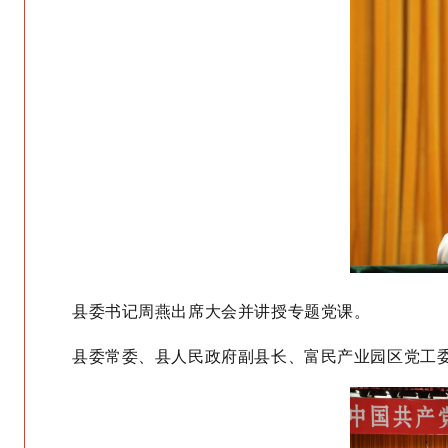
县委书记周燕出席大会并
讲授专题党课。
县委
常委
、县人民政府
副
县长
、
富民产业园区党工