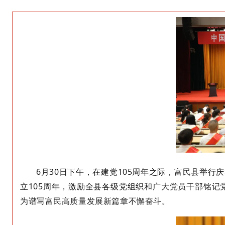
6
月
30
日下午，在
建党
105
周年之际，富民县
举行
庆
立
105
周年，
激励全县各级党组织和广大党员干部铭记
为谱写富民高质量发展新篇章不懈奋斗
。