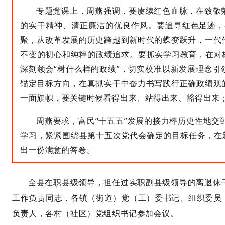
专题党课上，周燕强调，要赓续红色血脉，在致敬
的实干精神、清正廉洁的优良作风。要追寻红色足迹，
聚，从改革发展的历史跨越到新时代的蝶变跃升，一代
不变的初心和纯粹的政绩追求。要抓实学习教育，在对
深刻领会
“
树什么样的政绩
”
，切实校准以新发展理念引
锚定目标方向，在真抓实干中奋力书写践行正确政绩观
一面旗帜，要关键时候看得出来、站得出来、豁得出来
周燕
要求
，富民
“
十五五
”
发展的接力棒历史性地交
学习，
紧紧围绕县第十五次党代会确定的目标任务，
在
出一份满意的答卷。
全县在职县级领导，担任过实职副县级领导的离退休
工作负责同志，各镇（街道）党（工）委书记、组织委员
负责人，各村（社区）
党组织
书记参加
会议
。