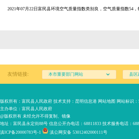
202
1
年
07
月
22
日富民
县环境空气质量指数类别
良，空气质
量指数
54
，
友情链接:
本市重要部门网站
县区
版权所有：富民县人民政府 技术支持：
昆明信息港
网站地图
网站标识：53
主办单位：富民县人民政府
@版权所有 未经允许不得复制、镜像
地址：富民县永定街88号 信息公开办电话：68811833 技术服务电话：6881
滇ICP备20000783号-1
滇公网安备 53012402000111号