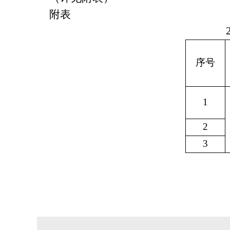
附表
序号
1
2
3