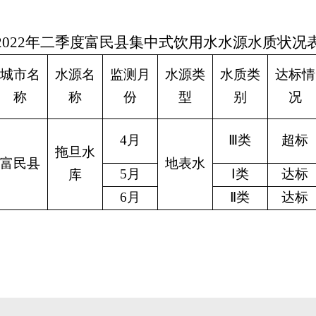
2022年二季度富民县集中式饮用水水源水质状况
城市名
水源名
监测月
水源类
水质类
达标情
称
称
份
型
别
况
4月
Ⅲ类
超标
拖旦水
富民县
地表水
5月
Ⅰ类
达标
库
6月
Ⅱ类
达标