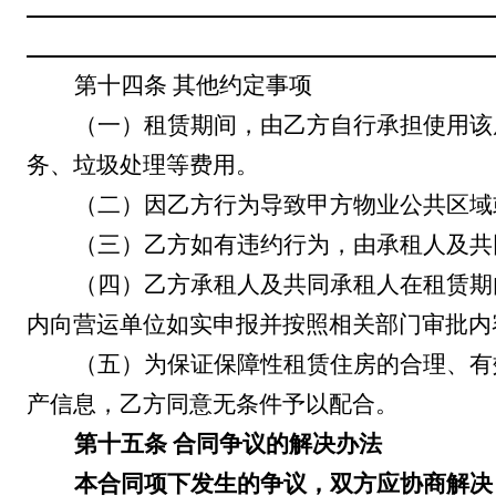
第十四条
其他约定事项
（一）租赁期间，由乙方自行承担使用该
务
、
垃圾处理
等费用。
（二）因乙方行为导致甲方物业公共区域
（三）乙方如有违约行为，由承租人及共
（四）乙方承租人及共同承租人在租赁期
内向
营运单位
如实申报并按照相关部门审批内
（五）为保证
保障性
租赁住房
的合理、有
产
信息，乙方同意无条件予以配合。
第十五条
合同争议的解决办法
本合同
项下
发生
的
争议，
双
方
应
协商解决