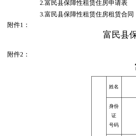
2
.
富民县
保障性租赁住房申请
表
3
.
富民县
保障性租赁住房
租赁合同
附件
1
：
富民县
附件
2
：
姓名
身份
证
号码