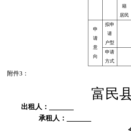
籍
居民
拟申
申
请
请
户型
意
申请
向
方式
附件
3
：
富民
出租人：
承租人：