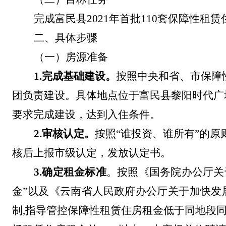
完成
富民县
2021
年
首批
110
套保障性租赁
二、
具体步骤
（一）
房源准备
1.
完成基础建设。
按照中央
和
省、市保障
团负责建设。具体地点位于富民县黎阳时代广
要求完成建设，达到入住条件
。
2.
审核认定。
按照
“
谁投资、谁所有
”
的原
核后上报市级认定，发放认定书。
3.
确定租金标准
。按照
《国务院办公厅关
金
”
以及
《
云南省人民政府
办公厅关于
加快发
制
,
指导管控保障性租赁住房租金低于同地段