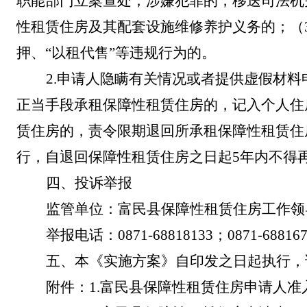
职能部门立案查处；涉嫌犯罪的，移送司法机
性租赁住房及其配套设施维修养护义务的；（
押、
“
以租代售
”
等违规行为的。
2.
申请人隐瞒有关情况或者提供虚假材料
正当手段承租保障性租赁住房的，记入个人住
赁住房的，责令限期退回所承租保障性租赁住
行，自退回保障性租赁住房之日起
5
年内不得
四、投诉举报
监管单位：富民县保障性租赁住房工作领
举报电话：
0871-
68818133
；
0871-
68816
五、
本《实施方案》自印发之日起执行，
附件
：
1.
富民县保障性租赁住房申请人准