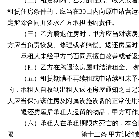
（二）租赁期内，乙方的
住房、收入或者
租赁住房
条件的，应当在
30
日内向
原申请
营运
定解除合同并要求乙方承担违约责任。
（三）乙方腾退住房时，甲方应当对该房
方应当负责恢复、修理或者赔偿。
返还房屋时
承租人未经甲方书面同意擅自改善或者返
（四）乙方在腾退该房屋时结清租金、物
（五）
租赁期满不再续租或申请续租未予
的，承租人自收到出租人返还房屋通知之日起
人应当保持该住房及附属设施设备的正常使用
返还房屋后承租人遗留的物品，
甲方
可作
（
六
）
承租人在承租期限内死亡的，本合
限。
第十二条
甲方违约