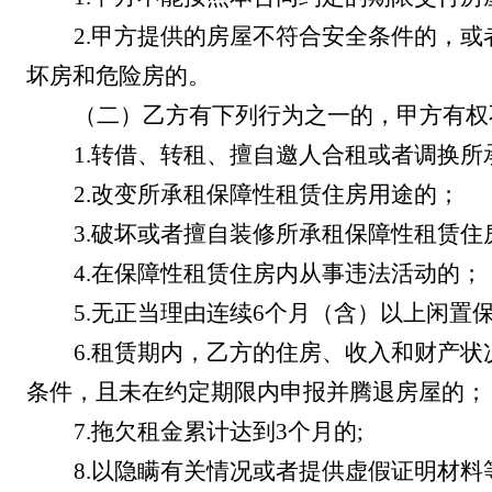
2.
甲方提供的房屋不符合安全条件的，或
坏房和危险房的。
（二）乙方有下列行为之一的，甲方有权
1.
转借、转租、擅自邀人合租或者调换所
2.
改变所承租
保障性
租赁住房
用途的；
3.
破坏或者擅自装修所承租
保障性
租赁住
4.
在
保障性
租赁住房
内从事违法活动的；
5.
无正当理由连续
6
个月（含）以上闲置
6.
租赁期内，乙方的
住房、收入和财产状
条件
，且未在约定期限内申报并腾退房屋的
；
7.
拖欠租金累计达到
3
个月的
;
8.
以隐瞒有关情况或者提供虚假证明材料