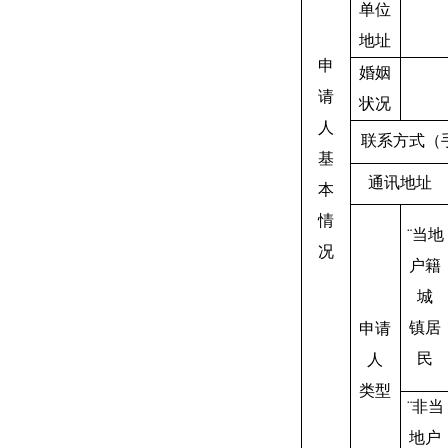
单位
地址
申
婚姻
请
状况
人
联系方式（
基
通讯地址
本
情
¨
当地
况
户籍
城
镇居
申请
民
人
类型
¨
非当
地户