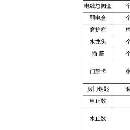
电线总阀盒
弱电盒
窗护栏
水龙头
插 座
门禁卡
房门钥匙
电止数
水止数