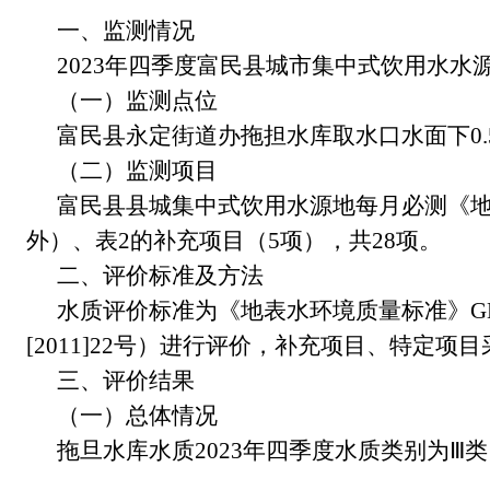
一、监测情况
202
3
年
四
季度富民县城市集中式饮用水水
（一）监测点位
富民县永定街道办拖担水库取水口水面下
0.
（二）监测项目
富民县县城集中式饮用水源地每月必测《
外）、表
2
的补充项目（
5
项），共
28
项。
二、评价标准及方法
水质评价标准为《地表水环境质量标准》
G
[2011]22
号）进行评价，补充项目、特定项目
三、评价结果
（一）总体情况
拖旦水库水质
202
3
年
四
季度水质类别
为
Ⅲ
类