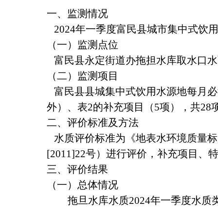
一、监测情况
202
4
年
一
季度富民县城市集中式饮
（一）监测点位
富民县永定街道办拖担水库取水口水面
（二）监测项目
富民县县城集中式饮用水源地每月必测《
外）、表2的补充项目（5项），共
28
二、评价标准及方法
水质评价标准为《地表水环境质量标准》
[2011]22号）进行评价，补充项
三、评价结果
（一）总体情况
拖旦水库水质202
4
年
一
季度水质