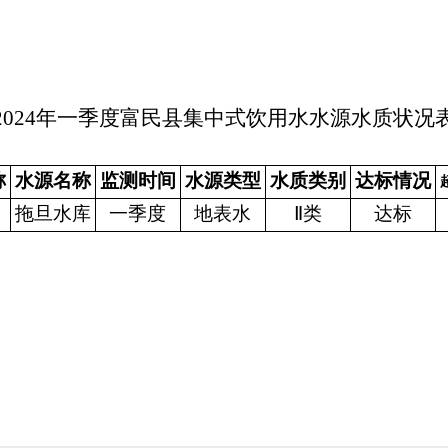
202
4
年
一
季度富民县集中式饮用水水源水质状况
称
水源名称
监测
时间
水源类型
水质类别
达标情况
拖旦水库
一季度
地表水
Ⅱ
类
达标