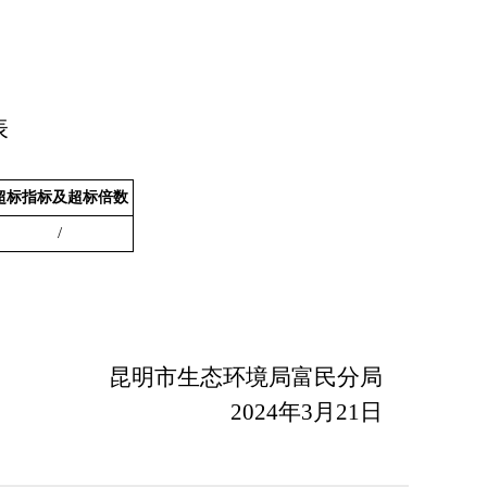
表
超标指标及超标倍数
/
昆明市生态环境局富民分局
202
4
年
3
月
21
日