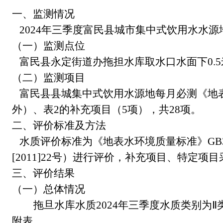
一、监测情况
202
4
年
三
季度富民县城市集中式饮用水水源
（一）监测点位
富民县永定街道办拖担水库取水口水面下
0.
（二）监测项目
富民县县城集中式饮用水源地每月必测《地
外）、表2的补充项目（5项），共
28
项。
二、评价标准及方法
水质评价标准为《地表水环境质量标准》
G
[2011]22号）进行评价，补充项目、特定
三、评价结果
（一）总体情况
拖旦水库水质
202
4
年
三
季度水质类别
为
Ⅱ
附表