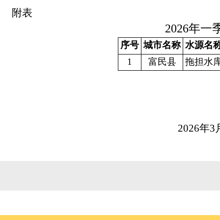
附表
2026
年一
序号
城市名称
水源名
1
富民县
拖担水
2026
年
3