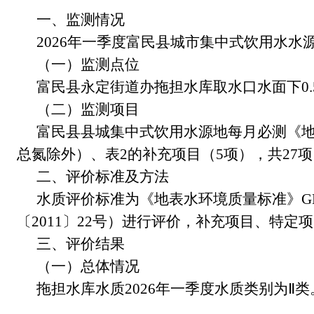
一、监测情况
2026
年一季度富民县城市集中式饮用水水
（一）监测点位
富民县永定街道办拖担水库取水口水面下
0.
（二）监测项目
富民县县城集中式饮用水源地每月必测《
总氮除外）、表
2
的补充项目（
5
项），共
27
项
二、评价标准及方法
水质评价标准为《地表水环境质量标准》
G
〔
201
1
〕
22
号）进行评价，补充项目、特定项
三、评价结果
（一）总体情况
拖担水库水质
2026
年一季度水质类别为
Ⅱ
类