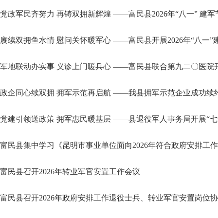
党政军民齐努力 再铸双拥新辉煌 ——富民县2026年“八一” 建
赓续双拥鱼水情 慰问关怀暖军心 ——富民县开展2026年“八一
军地联动办实事 义诊上门暖兵心 ——富民县联合第九二〇医院
政企同心续双拥 拥军示范再启航 ——我县拥军示范企业成功续
党建引领送政策 拥军惠民暖基层 ——县退役军人事务局开展“
富民县集中学习《昆明市事业单位面向2026年符合政府安排工
富民县召开2026年转业军官安置工作会议
富民县召开2026年政府安排工作退役士兵、转业军官安置岗位