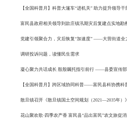
【全国科普月】科普大篷车“进机关” 助力提升领导干
富民县政府相关领导到款庄镇汛期灾后复建点实地勘
党建引领聚合力，灾后恢复“加速度” ——大营街道
调研投诉问题，读懂民生需求
凝心聚力共话成长 殷殷嘱托指引前行 ——县委宣传
【全国科普月】跨区域协同科普——富民县科协携科
散旦镇召开《散旦镇国土空间规划（2021—2035
花山聚欢歌·四季农产香 富民县“品出富民”农文旅