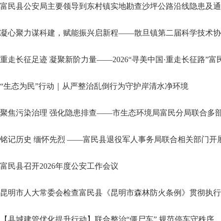
富民县公安局主要领导到东村镇实地勘查沙坪公路沿线隐患及通
凝心聚力谋科建，赋能振兴启新程——散旦镇第二届科学技术协
重走长征足迹 凝聚新阶力量——2026“寻美中国·重走长征路”
“生态为民”行动｜从严整治乱倒行为守护岸清水净环境
聚焦污染治理 强化隐患排查——市生态环境局富民分局联合多
铭记历史 缅怀先烈 ——富民县退役军人事务局联合相关部门开展“
富民县召开2026年度公安工作会议
昆明市人大常委会检查富民县《昆明市森林防火条例》贯彻执行
【县城建管优化提升行动】联合整治“僵尸车” 规范停车守秩序