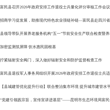
富民县召开2026年政府安排工作退役士兵量化评分审核工作会议
招商学习促发展，助推现代特色农业强链补链—富民县赴四川省
县领导带队开展养老服务机构“五一”节前安全生产联合检查暨
加密监测筑屏障 饮水惠民固根基
拧紧辐射安全阀门，深入做好辐射安全和防护监督检查工作
富民县退役军人事务局组织开展2026年政府安排工作退役士兵
【县城建管优化提升行动】联合整治集市环境 提升城市建管水
“党建引领践宗旨，宣传宣讲进基层”——昆明市生态环境局富