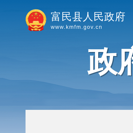
富民县人民政府
www.kmfm.gov.cn
政