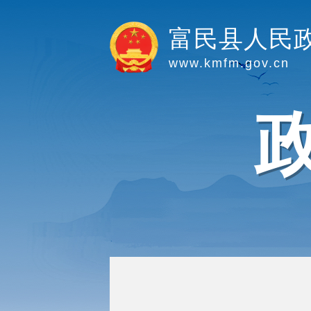
富民县人民
www.kmfm.gov.cn