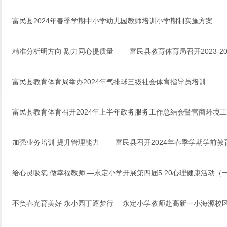
富民县2024年春季学期中小学幼儿园教师培训小学期制实施方案
精准分析明方向 勠力同心提质量 ——富民县教育体育局召开2023-2
富民县教育体育局举办2024年气排球三级社会体育指导员培训
富民县教育体育召开2024年上半年政务服务工作总结会暨营商环境
加强业务培训 提升管理能力 ——富民县召开2024年春季学期学前
给心灵吸氧 做幸福教师 —永定小学开展第四届5.20心理健康活动（
不负春光育美好 永小园丁逐梦行 —永定小学教师赴高新一小海源校