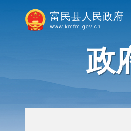
富民县人民政府
www.kmfm.gov.cn
政