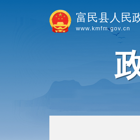
富民县人民
www.kmfm.gov.cn