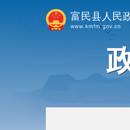
富民县人民
www.kmfm.gov.cn