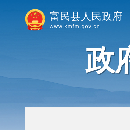
富民县人民政府
www.kmfm.gov.cn
政