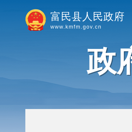
富民县人民政府
www.kmfm.gov.cn
政