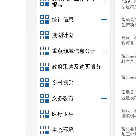
4.2
报表
型建材
统计信息
富民县
生产项
规划计划
建设工
售项目
重点领域信息公开
富民县
料生产
政府采购及购买服务
富民县
乡村振兴
富民县
义务教育
区建设
建设工
医疗卫生
膳实训
富民县
生态环境
加工销