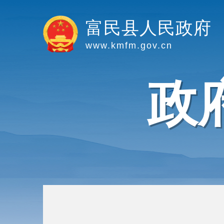
富民县人民政府
www.kmfm.gov.cn
政